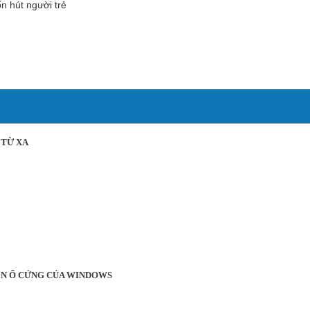
n hút người trẻ
 TỪ XA
ÊN Ổ CỨNG CỦA WINDOWS