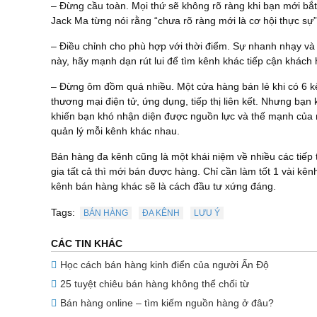
– Đừng cầu toàn. Mọi thứ sẽ không rõ ràng khi bạn mới bắt
Jack Ma từng nói rằng “chưa rõ ràng mới là cơ hội thực sự”.
– Điều chỉnh cho phù hợp với thời điểm. Sự nhanh nhạy và
này, hãy mạnh dạn rút lui để tìm kênh khác tiếp cận khách
– Đừng ôm đồm quá nhiều. Một cửa hàng bán lẻ khi có 6 k
thương mại điện tử, ứng dụng, tiếp thị liên kết. Nhưng bạn
khiến bạn khó nhận diện được nguồn lực và thế mạnh của 
quản lý mỗi kênh khác nhau.
Bán hàng đa kênh cũng là một khái niệm về nhiều các tiế
gia tất cả thì mới bán được hàng. Chỉ cần làm tốt 1 vài kê
kênh bán hàng khác sẽ là cách đầu tư xứng đáng.
Tags:
BÁN HÀNG
ĐA KÊNH
LƯU Ý
CÁC TIN KHÁC
Học cách bán hàng kinh điển của người Ấn Độ
25 tuyệt chiêu bán hàng không thể chối từ
Bán hàng online – tìm kiếm nguồn hàng ở đâu?