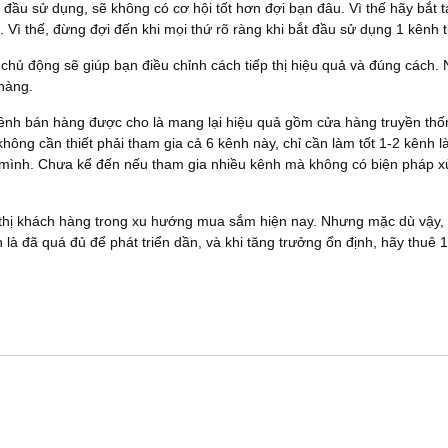
 đầu sử dụng, sẽ không có cơ hội tốt hơn đợi bạn đâu. Vì thế hãy bắt 
 Vì thế, đừng đợi đến khi mọi thứ rõ ràng khi bắt đầu sử dụng 1 kênh ti
 chủ động sẽ giúp bạn điều chỉnh cách tiếp thị hiệu quả và đúng các
 hàng.
ênh bán hàng được cho là mang lại hiệu quả gồm cửa hàng truyền thố
 không cần thiết phải tham gia cả 6 kênh này, chỉ cần làm tốt 1-2 kênh
mình. Chưa kể đến nếu tham gia nhiều kênh mà không có biện pháp xử 
p thị khách hàng trong xu hướng mua sắm hiện nay. Nhưng mặc dù vậy,
nh là đã quá đủ để phát triển dần, và khi tăng trưởng ổn định, hãy thu