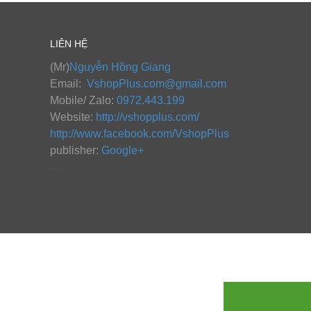
LIÊN HỆ
(Mr)
Nguyễn Hồng Giang
Email:
VshopPlus.com@gmail.com
Mobile/ Zalo:
0972.443.199
Website:
http://vshopplus.com/
http://www.facebook.com/VshopPlus
publisher:
Google+
http://www.instantcarsinsurancequote.com/