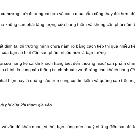
ó xu hướng lười đi ra ngoài hơn và cách mua sắm cũng thay đổi hơn, đó
mà không cần phải tăng lượng cửa hàng thêm và không cần phải nắm b
 định tại thị trường mình chưa nắm rõ bằng cách tiếp thị qua nhiều k
nh của bạn sẽ biết đến sản phẩm nhiều hơn là bạn tưởng.
i cửa hàng kể cả khi khách hàng biết đến thương hiệu/ sản phẩm chính
kênh chính là cung cấp thông tin chính-xác và rõ ràng cho khách hàng đ
nhất hiện nay là quảng cáo trên công cụ tìm kiếm và quảng cáo trên m
à phí của khi tham gia vào.
ch và vấn đề khác nhau, vì thế, bạn cũng nên chú ý những điều sau để 