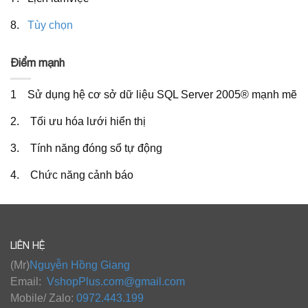
8.
Tùy chọn
Điểm mạnh
1 Sử dụng hệ cơ sở dữ liệu SQL Server 2005® mạnh mẽ
2. Tối ưu hóa lưới hiển thị
3. Tính năng đóng sổ tự động
4. Chức năng cảnh báo
LIÊN HỆ
(Mr)
Nguyễn Hồng Giang
Email:
VshopPlus.com@gmail.com
Mobile/ Zalo:
0972.443.199