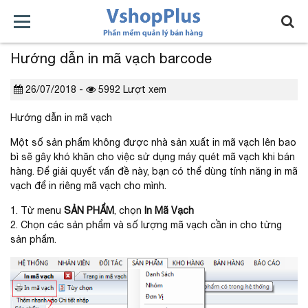
Hướng dẫn in mã vạch barcode
MIỄN
CÀI
SỬ
BẢO
HỖ
BẢNG
PHÍ
ĐẶT
DỤNG
TRÌ
TRỢ
GIÁ
26/07/2018 -
5992 Lượt xem
Hướng dẫn in mã vạch
Một số sản phẩm không được nhà sản xuất in mã vạch lên bao
bì sẽ gây khó khăn cho việc sử dụng máy quét mã vạch khi bán
hàng. Để giải quyết vấn đề này, bạn có thể dùng tính năng in mã
vạch để in riêng mã vạch cho mình.
1. Từ menu
SẢN PHẨM
, chọn
In Mã Vạch
2. Chọn các sản phẩm và số lượng mã vạch cần in cho từng
sản phẩm.