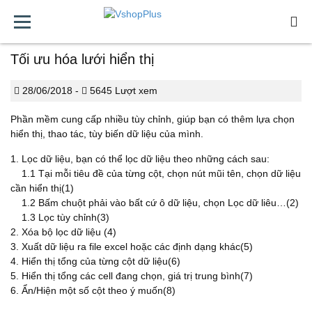
Tối ưu hóa lưới hiển thị
MIỄN
CÀI
SỬ
BẢO
HỖ
BẢNG
PHÍ
ĐẶT
DỤNG
TRÌ
TRỢ
GIÁ
28/06/2018 -
5645 Lượt xem
Phần mềm cung cấp nhiều tùy chỉnh, giúp bạn có thêm lựa chọn
hiển thị, thao tác, tùy biến dữ liệu của mình.
1. Lọc dữ liệu, bạn có thể lọc dữ liệu theo những cách sau:
1.1 Tại mỗi tiêu đề của từng cột, chọn nút mũi tên, chọn dữ liệu
cần hiển thị(1)
1.2 Bấm chuột phải vào bất cứ ô dữ liệu, chọn Lọc dữ liêu…(2)
1.3 Lọc tùy chỉnh(3)
2. Xóa bộ lọc dữ liệu (4)
3. Xuất dữ liệu ra file excel hoặc các định dạng khác(5)
4. Hiển thị tổng của từng cột dữ liệu(6)
5. Hiển thị tổng các cell đang chọn, giá trị trung bình(7)
6. Ẩn/Hiện một số cột theo ý muốn(8)