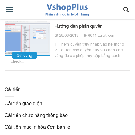
MIỄN
CÀI
SỬ
BẢO
HỖ
BẢNG
Hướng dẫn phân quyền
29/06/2018
6041 Lượt xem
PHÍ
ĐẶT
DỤNG
TRÌ
TRỢ
GIÁ
1. Thêm quyền truy nhập vào hệ thống
2. Đặt tên cho quyền này và chọn các
Sử dụng
vùng được phép truy cập bằng cách
check...
Cải tiến
Cải tiến giao diện
Cải tiến chức năng thông báo
Cải tiến mục in hóa đơn bán lẻ