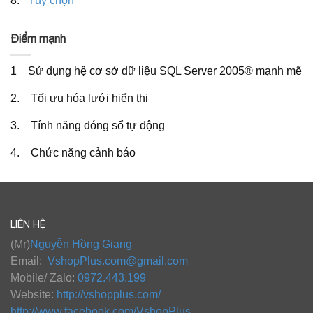
8.
Tùy chọn
Điểm mạnh
1 Sử dụng hệ cơ sở dữ liệu SQL Server 2005® mạnh mẽ
2. Tối ưu hóa lưới hiển thị
3. Tính năng đóng sổ tự động
4. Chức năng cảnh báo
LIÊN HỆ
(Mr)
Nguyễn Hồng Giang
Email:
VshopPlus.com@gmail.com
Mobile/ Zalo:
0972.443.199
Website:
http://vshopplus.com/
http://www.facebook.com/VshopPlus