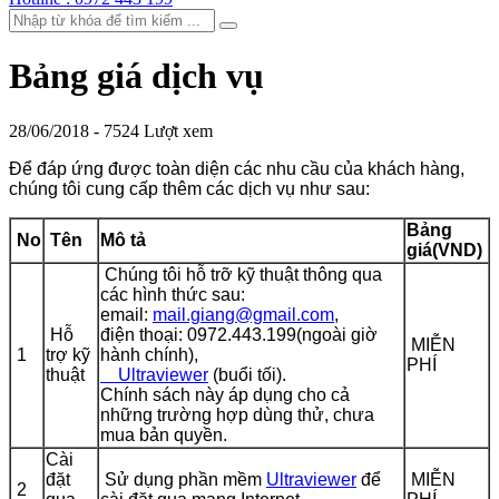
Bảng giá dịch vụ
28/06/2018 -
7524 Lượt xem
Để đáp ứng được toàn diện các nhu cầu của khách hàng,
chúng tôi cung cấp thêm các dịch vụ như sau:
Bảng
No
Tên
Mô tả
giá(VND)
Chúng tôi hỗ trỡ kỹ thuật thông qua
các hình thức sau:
email:
mail.giang@gmail.com
,
Hỗ
điện thoại: 0972.443.199(ngoài giờ
MIỄN
1
trợ kỹ
hành chính),
PHÍ
thuật
Ultraviewer
(buổi tối).
Chính sách này áp dụng cho cả
những trường hợp dùng thử, chưa
mua bản quyền.
Cài
đặt
Sử dụng phần mềm
Ultraviewer
để
MIỄN
2