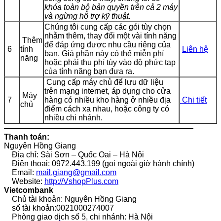
khóa toàn bộ bản quyền trên cả 2 máy
và ngừng hỗ trợ kỹ thuật.
Chúng tôi cung cấp các gói tùy chọn
nhằm thêm, thay đổi một vài tính năng
Thêm
để đáp ứng được nhu cầu riêng của
6
tính
Liên hệ
bạn. Giá phần này có thể miễn phí
năng
hoặc phải thu phí tùy vào độ phức tạp
của tính năng bạn đưa ra.
Cung cấp máy chủ để lưu dữ liệu
trên mạng internet, áp dụng cho cửa
Máy
7
hàng có nhiều kho hàng ở nhiều địa
Chi tiết
chủ
điểm cách xa nhau, hoặc công ty có
nhiều chi nhánh.
————————————————————————
Thanh toán:
Nguyên Hồng Giang
Địa chỉ: Sài Sơn – Quốc Oai – Hà Nội
Điện thoại: 0972.443.199 (gọi ngoài giờ hành chính)
Email:
mail.giang@gmail.com
Website:
http://VshopPlus.com
Vietcombank
Chủ tài khoản: Nguyên Hồng Giang
số tài khoản:0021000274007
Phòng giao dịch số 5, chi nhánh: Hà Nội