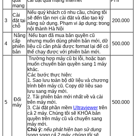
qua
cài đặt qua mạng Internet
PHÍ
mạng
Nếu quý khách có nhu cầu, chúng tôi
Cài
sẽ đến tận nơi cài đặt và đào tạo kỹ
3
đặt tại
200.000
năng sử dụng. Phạm vi áp dụng: trong
chỗ
nội thành Hà Nội
Nâng
Nếu bạn đã mua bản quyền cũ
cấp
nhưng muốn dùng phiên bản mới, dữ
4
500.000
phiên
liệu cũ cần phải được format lại để có
bản
thể chạy được với phiên bản mới.
Trường hợp máy cũ bị lỗi, hoặc bạn
muốn chuyển bản quyền sang 1 máy
khác.
Các bước thực hiện:
1. Sao lưu toàn bộ dữ liệu và chương
trình bên máy cũ. Copy dữ liệu sao
lưu sang máy mới.
2. Tải phiên bản mới nhất về và cài
Đổi
5
trên máy mới.
500.000
máy
3. Cài đặt phần mềm
Ultraviewer
trên
cả 2 máy. Chúng tôi sẽ KHÓA bản
quyền trên máy cũ và chuyển sang
máy mới.
Chú ý:
nếu phát hiện bạn sử dụng
song song cả 2 máy, chúng tôi sẽ