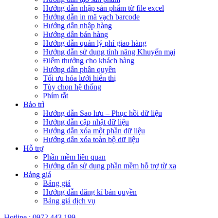
Hướng dẫn nhập sản phẩm từ file excel
Hướng dẫn in mã vạch barcode
Hướng dẫn nhập hàng
Hướng dẫn bán hàng
Hướng dẫn quản lý phí giao hàng
Hướng dẫn sử dụng tính năng Khuyến mại
Điểm thưởng cho khách hàng
Hướng dẫn phân quyền
Tối ưu hóa lưới hiển thị
Tùy chọn hệ thống
Phím tắt
Bảo trì
Hướng dẫn Sao lưu – Phục hồi dữ liệu
Hướng dẫn cập nhật dữ liệu
Hướng dẫn xóa một phần dữ liệu
Hướng dẫn xóa toàn bộ dữ liệu
Hỗ trợ
Phần mềm liên quan
Hướng dẫn sử dụng phần mềm hỗ trợ từ xa
Bảng giá
Bảng giá
Hướng dẫn đăng kí bản quyền
Bảng giá dịch vụ
Hotline : 0972 443 199