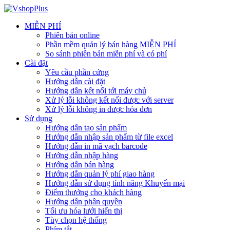
MIỄN PHÍ
Phiên bản online
Phần mềm quản lý bán hàng MIỄN PHÍ
So sánh phiên bản miễn phí và có phí
Cài đặt
Yêu cầu phần cứng
Hướng dẫn cài đặt
Hướng dẫn kết nối tới máy chủ
Xử lý lỗi không kết nối được với server
Xử lý lỗi không in được hóa đơn
Sử dụng
Hướng dẫn tạo sản phẩm
Hướng dẫn nhập sản phẩm từ file excel
Hướng dẫn in mã vạch barcode
Hướng dẫn nhập hàng
Hướng dẫn bán hàng
Hướng dẫn quản lý phí giao hàng
Hướng dẫn sử dụng tính năng Khuyến mại
Điểm thưởng cho khách hàng
Hướng dẫn phân quyền
Tối ưu hóa lưới hiển thị
Tùy chọn hệ thống
Phím tắt