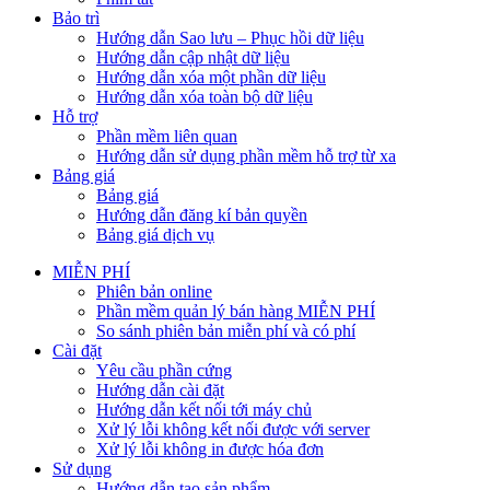
Bảo trì
Hướng dẫn Sao lưu – Phục hồi dữ liệu
Hướng dẫn cập nhật dữ liệu
Hướng dẫn xóa một phần dữ liệu
Hướng dẫn xóa toàn bộ dữ liệu
Hỗ trợ
Phần mềm liên quan
Hướng dẫn sử dụng phần mềm hỗ trợ từ xa
Bảng giá
Bảng giá
Hướng dẫn đăng kí bản quyền
Bảng giá dịch vụ
MIỄN PHÍ
Phiên bản online
Phần mềm quản lý bán hàng MIỄN PHÍ
So sánh phiên bản miễn phí và có phí
Cài đặt
Yêu cầu phần cứng
Hướng dẫn cài đặt
Hướng dẫn kết nối tới máy chủ
Xử lý lỗi không kết nối được với server
Xử lý lỗi không in được hóa đơn
Sử dụng
Hướng dẫn tạo sản phẩm