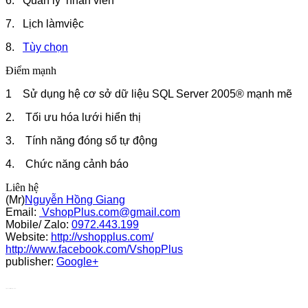
6. Quản lý nhân viên
7. Lịch làmviệc
8.
Tùy chọn
Điểm mạnh
1 Sử dụng hệ cơ sở dữ liệu SQL Server 2005® mạnh mẽ
2. Tối ưu hóa lưới hiển thị
3. Tính năng đóng sổ tự động
4. Chức năng cảnh báo
Liên hệ
(Mr)
Nguyễn Hồng Giang
Email:
VshopPlus.com@gmail.com
Mobile/ Zalo:
0972.443.199
Website:
http://vshopplus.com/
http://www.facebook.com/VshopPlus
publisher:
Google+
http://www.instantcarsinsurancequote.com/