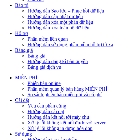
Bảo trì
Hướng dẫn Sao lưu – Phục hồi dữ liệu
Hướng dẫn cập nhật dữ liệu
Hướng dẫn xóa một phần dữ liệu
Hướng dẫn xóa toàn bộ dữ liệu
Hỗ trợ
Phần mềm liên quan
Hướng dẫn sử dụng phần mềm hỗ trợ từ xa
Bảng giá
Bảng giá
Hướng dẫn đăng kí bản quyền
Bảng giá dịch vụ
MIỄN PHÍ
Phiên bản online
Phần mềm quản lý bán hàng MIỄN PHÍ
So sánh phiên bản miễn phí và có phí
Cài đặt
Yêu cầu phần cứng
Hướng dẫn cài đặt
Hướng dẫn kết nối tới máy chủ
Xử lý lỗi không kết nối được với server
Xử lý lỗi không in được hóa đơn
Sử dụng
Hướng dẫn tạo sản phẩm