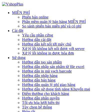
MIỄN PHÍ
Phiên bản online
Phần mềm quản lý bán hàng MIỄN PHÍ
So sánh phiên bản miễn phí và có phí
Cài đặt
Yêu cầu phần cứng
Hướng dẫn cài đặt
Hướng dẫn kết nối tới máy chủ
Xử lý lỗi không kết nối được với server
Xử lý lỗi không in được hóa đơn
Sử dụng
Hướng dẫn tạo sản phẩm
Hướng dẫn nhập sản phẩm từ file excel
Hướng dẫn in mã vạch barcode
Hướng dẫn nhập hàng
Hướng dẫn bán hàng
Hướng dẫn quản lý phí giao hàng
Hướng dẫn sử dụng tính năng Khuyến mại
Điểm thưởng cho khách hàng
Hướng dẫn phân quyền
Tối ưu hóa lưới hiển thị
Tùy chọn hệ thống
Phím tắt