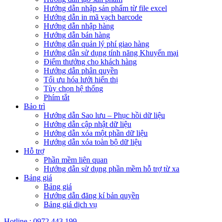
Hướng dẫn nhập sản phẩm từ file excel
Hướng dẫn in mã vạch barcode
Hướng dẫn nhập hàng
Hướng dẫn bán hàng
Hướng dẫn quản lý phí giao hàng
Hướng dẫn sử dụng tính năng Khuyến mại
Điểm thưởng cho khách hàng
Hướng dẫn phân quyền
Tối ưu hóa lưới hiển thị
Tùy chọn hệ thống
Phím tắt
Bảo trì
Hướng dẫn Sao lưu – Phục hồi dữ liệu
Hướng dẫn cập nhật dữ liệu
Hướng dẫn xóa một phần dữ liệu
Hướng dẫn xóa toàn bộ dữ liệu
Hỗ trợ
Phần mềm liên quan
Hướng dẫn sử dụng phần mềm hỗ trợ từ xa
Bảng giá
Bảng giá
Hướng dẫn đăng kí bản quyền
Bảng giá dịch vụ
Hotline : 0972 443 199