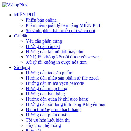
MIỄN PHÍ
Phiên bản online
Phần mềm quản lý bán hàng MIỄN PHÍ
So sánh phiên bản miễn phí và có phí
Cài đặt
Yêu cầu phần cứng
Hướng dẫn cài đặt
Hướng dẫn kết nối tới máy chủ
Xử lý lỗi không kết nối được với server
Xử lý lỗi không in được hóa đơn
Sử dụng
Hướng dẫn tạo sản phẩm
Hướng dẫn nhập sản phẩm từ file excel
Hướng dẫn in mã vạch barcode
Hướng dẫn nhập hàng
Hướng dẫn bán hàng
Hướng dẫn quản lý phí giao hàng
Hướng dẫn sử dụng tính năng Khuyến mại
Điểm thưởng cho khách hàng
Hướng dẫn phân quyền
Tối ưu hóa lưới hiển thị
Tùy chọn hệ thống
Phím tắt