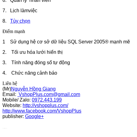
6. Quản lý nhân viên
7. Lịch làmviệc
8.
Tùy chọn
Điểm mạnh
1 Sử dụng hệ cơ sở dữ liệu SQL Server 2005® mạnh mẽ
2. Tối ưu hóa lưới hiển thị
3. Tính năng đóng sổ tự động
4. Chức năng cảnh báo
Liên hệ
(Mr)
Nguyễn Hồng Giang
Email:
VshopPlus.com@gmail.com
Mobile/ Zalo:
0972.443.199
Website:
http://vshopplus.com/
http://www.facebook.com/VshopPlus
publisher:
Google+
http://www.instantcarsinsurancequote.com/