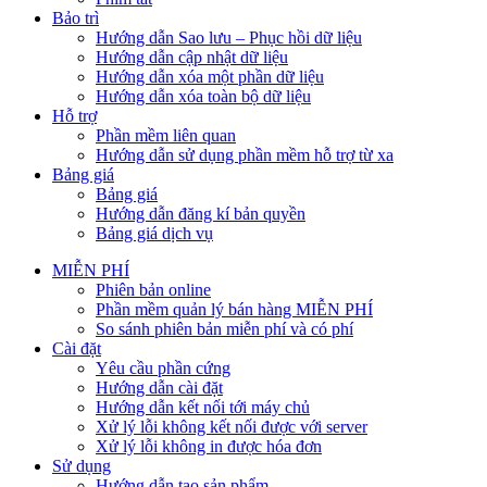
Bảo trì
Hướng dẫn Sao lưu – Phục hồi dữ liệu
Hướng dẫn cập nhật dữ liệu
Hướng dẫn xóa một phần dữ liệu
Hướng dẫn xóa toàn bộ dữ liệu
Hỗ trợ
Phần mềm liên quan
Hướng dẫn sử dụng phần mềm hỗ trợ từ xa
Bảng giá
Bảng giá
Hướng dẫn đăng kí bản quyền
Bảng giá dịch vụ
MIỄN PHÍ
Phiên bản online
Phần mềm quản lý bán hàng MIỄN PHÍ
So sánh phiên bản miễn phí và có phí
Cài đặt
Yêu cầu phần cứng
Hướng dẫn cài đặt
Hướng dẫn kết nối tới máy chủ
Xử lý lỗi không kết nối được với server
Xử lý lỗi không in được hóa đơn
Sử dụng
Hướng dẫn tạo sản phẩm