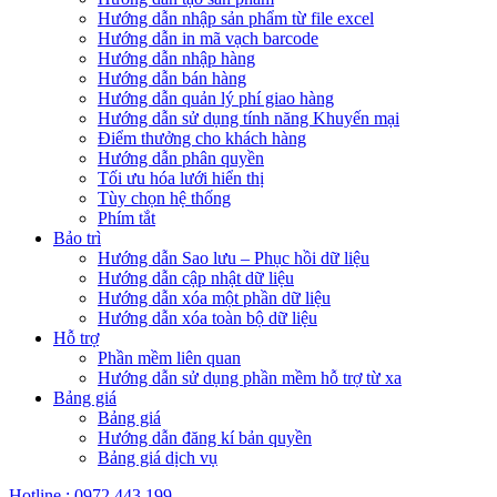
Hướng dẫn nhập sản phẩm từ file excel
Hướng dẫn in mã vạch barcode
Hướng dẫn nhập hàng
Hướng dẫn bán hàng
Hướng dẫn quản lý phí giao hàng
Hướng dẫn sử dụng tính năng Khuyến mại
Điểm thưởng cho khách hàng
Hướng dẫn phân quyền
Tối ưu hóa lưới hiển thị
Tùy chọn hệ thống
Phím tắt
Bảo trì
Hướng dẫn Sao lưu – Phục hồi dữ liệu
Hướng dẫn cập nhật dữ liệu
Hướng dẫn xóa một phần dữ liệu
Hướng dẫn xóa toàn bộ dữ liệu
Hỗ trợ
Phần mềm liên quan
Hướng dẫn sử dụng phần mềm hỗ trợ từ xa
Bảng giá
Bảng giá
Hướng dẫn đăng kí bản quyền
Bảng giá dịch vụ
Hotline : 0972 443 199