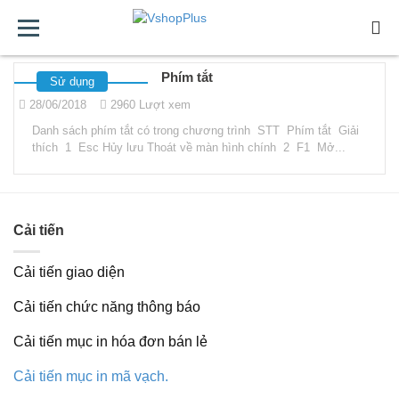
MIỄN
CÀI
SỬ
BẢO
HỖ
BẢNG
Phím tắt
Sử dụng
28/06/2018
2960 Lượt xem
PHÍ
ĐẶT
DỤNG
TRÌ
TRỢ
GIÁ
Danh sách phím tắt có trong chương trình STT Phím tắt Giải
thích 1 Esc Hủy lưu Thoát về màn hình chính 2 F1 Mở...
Cải tiến
Cải tiến giao diện
Cải tiến chức năng thông báo
Cải tiến mục in hóa đơn bán lẻ
Cải tiến mục in mã vạch.