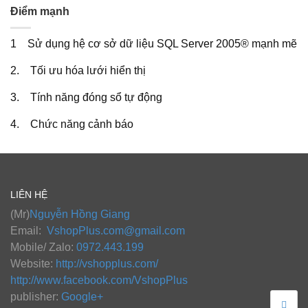
Điểm mạnh
1 Sử dụng hệ cơ sở dữ liệu SQL Server 2005® mạnh mẽ
2. Tối ưu hóa lưới hiển thị
3. Tính năng đóng sổ tự động
4. Chức năng cảnh báo
LIÊN HỆ
(Mr)
Nguyễn Hồng Giang
Email:
VshopPlus.com@gmail.com
Mobile/ Zalo:
0972.443.199
Website:
http://vshopplus.com/
http://www.facebook.com/VshopPlus
publisher:
Google+